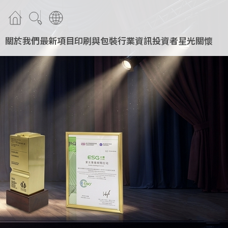
關於我們
最新項目
印刷與包裝
行業資訊
投資者
星光關懷
APET膠片盒
產品
電子商務
財務報表
業績公