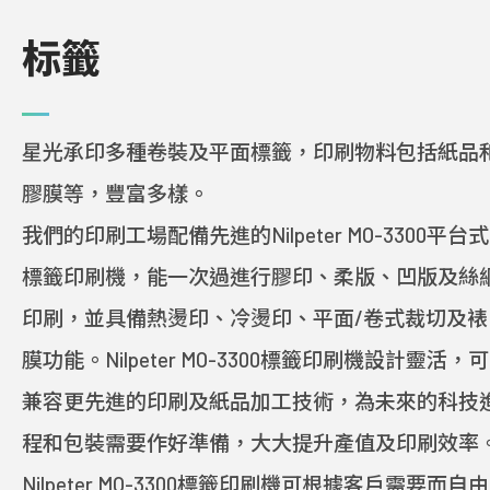
标籤
印刷與包裝
星光承印多種卷裝及平面標籤，印刷物料包括紙品
解決方案
膠膜等，豐富多樣。
設計方案
我們的印刷工場配備先進的Nilpeter MO-3300平台式
標籤印刷機，能一次過進行膠印、柔版、凹版及絲
色彩管理
印刷，並具備熱燙印、冷燙印、平面/卷式裁切及裱
行業資訊
膜功能。Nilpeter MO-3300標籤印刷機設計靈活，可
兼容更先進的印刷及紙品加工技術，為未來的科技
程和包裝需要作好準備，大大提升產值及印刷效率
投資者
Nilpeter MO-3300標籤印刷機可根據客戶需要而自由