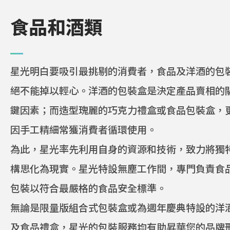
食品和酒類
印刷與包裝
星光明白要吸引最挑剔的消費者，食品及洋酒的包
行業資訊
絕不能掉以輕心。洋酒的包裝盒是決定產品賣相的
鍵因素；而造型瑰麗的巧克力禮盒或食品包裝盒，
化妝品
因手工精細常獲消費者循環使用。
為此，星光率先利用自身的資源和技術，致力將獨
食品和酒類
構思化為現實。星光特設無塵工作間，專門負責食
賀卡
包裝以符合最嚴格的食品安全標準。
書籍
無論是限量版組合式包裝盒或為週年慶典特設的洋
及食品禮盒，星光的包裝服務均有助昇華您的品牌